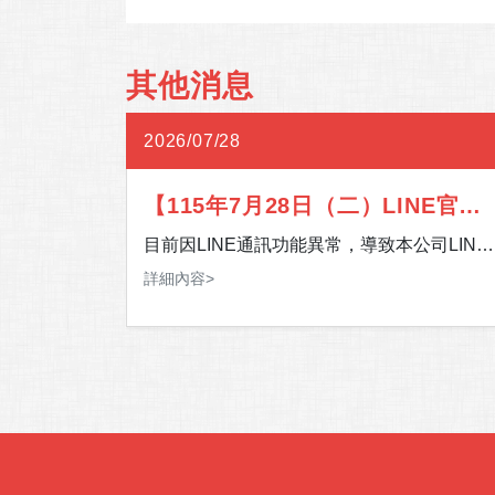
其他消息
2026/07/28
習北部
【115年7月28日（二）LINE官方
:30-
帳號通訊異常】
區預計將
目前因LINE通訊功能異常，導致本公司LINE
，此次加入大
官方帳號暫時無法提供服務。 影響期間，如
詳細內容>
。
間北部門市
有服務需求，歡迎多加利用 24 小時客服專
往門市，請
線，或至「官網＞客服中心＞聯絡我們」留
您的聯絡資訊及需求，我們將儘速安排專人
在此期間須
您聯繫。 造成您的不便，敬請見諒，感謝您
Fi使
的理解與支持。