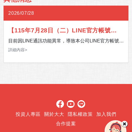
2026/07/28
【115年7月28日（二）LINE官方帳號通
訊異常】
目前因LINE通訊功能異常，導致本公司LINE官方帳號暫
時無法提供服務。 影響期間，如有服務需求，歡迎多加
詳細內容>
利用 24 小時客服專線，或至「官網＞客服中心＞聯絡
我們」留下您的聯絡資訊及需求，我們將儘速安排專人
與您聯繫。 造成您的不便，敬請見諒，感謝您的理解與
支持。
投資人專區
關於大大
隱私權政策
加入我們
合作提案