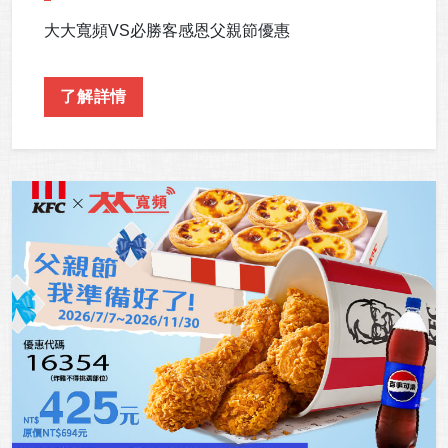
大大寬頻VS必勝客感恩父親節優惠