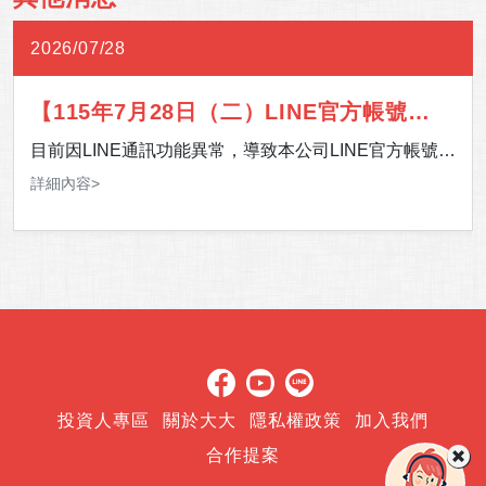
2026/07/28
【115年7月28日（二）LINE官方帳號通
訊異常】
目前因LINE通訊功能異常，導致本公司LINE官方帳號暫
時無法提供服務。 影響期間，如有服務需求，歡迎多加
詳細內容>
利用 24 小時客服專線，或至「官網＞客服中心＞聯絡
我們」留下您的聯絡資訊及需求，我們將儘速安排專人
與您聯繫。 造成您的不便，敬請見諒，感謝您的理解與
支持。
投資人專區
關於大大
隱私權政策
加入我們
合作提案