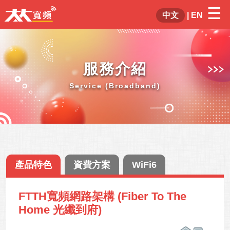
☰
×
中文
|
EN
服務介紹
Service (Broadband)
產品特色
資費方案
WiFi6
FTTH寬頻網路架構 (Fiber To The
Home 光纖到府)