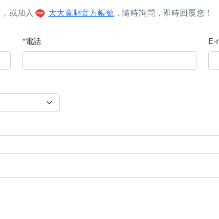
絡，或加入
大大寬頻官方帳號
，隨時詢問，即時回覆您！
*
電話
E-