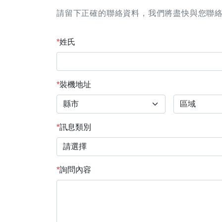
請留下正確的聯絡資料，我們將盡快與您聯
*
姓氏
*
裝機地址
*
訊息類別
*
詢問內容