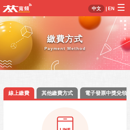
☰
×
中文
|
EN
繳費方式
Payment Method
線上繳費
其他繳費方式
電子發票中獎兌領